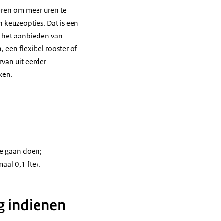
ren om meer uren te
 keuzeopties. Dat is een
m het aanbieden van
 een flexibel rooster of
rvan uit eerder
ken.
 te gaan doen;
maal 0,1 fte).
g indienen