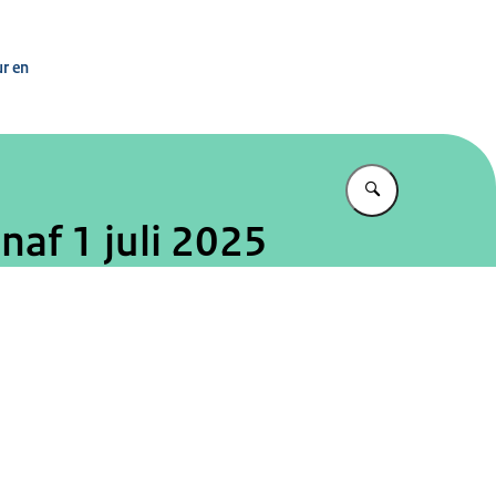
 Ministerie van OCW
ur en
Vul in wat u z
af 1 juli 2025