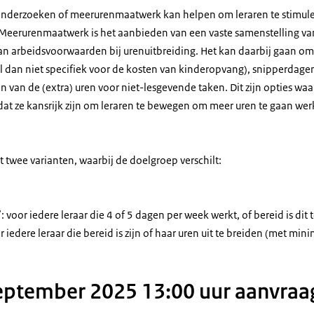
nderzoeken of meerurenmaatwerk kan helpen om leraren te stimule
 Meerurenmaatwerk is het aanbieden van een vaste samenstelling van
van arbeidsvoorwaarden bij urenuitbreiding. Het kan daarbij gaan o
al dan niet specifiek voor de kosten van kinderopvang), snipperdagen,
n van de (extra) uren voor niet-lesgevende taken. Dit zijn opties waa
dat ze kansrijk zijn om leraren te bewegen om meer uren te gaan wer
uit twee varianten, waarbij de doelgroep verschilt:
 voor iedere leraar die 4 of 5 dagen per week werkt, of bereid is dit
 iedere leraar die bereid is zijn of haar uren uit te breiden (met mini
 september 2025 13:00 uur aanvraa