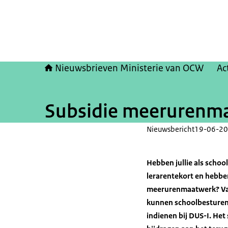
Nieuwsbrieven Ministerie van OCW
Ac
Subsidie meerurenmaa
Nieuwsbericht
19-06-20
Hebben jullie als schoo
lerarentekort en hebben
meerurenmaatwerk? Van 
kunnen schoolbesturen
indienen bij DUS-I. He