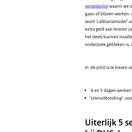
vervolgpilot
waarin we o
gaan of blijven werken.
soort ‘cafetariamodel’ 
extra geld aan leraren (
het deels kunnen invulle
onderzoek gebleken is, 
In de pilot is te kiezen 
‘4 en 5 dagen werken’:
‘Urenuitbreiding’: voor
Uiterlijk 5