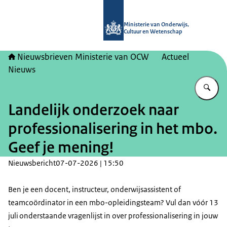
Naar de homepage van Nieuwsbrieve
Ministerie van Onderwijs,
Cultuur en Wetenschap
Nieuwsbrieven Ministerie van OCW
Actueel
Nieuws
Vu
Landelijk onderzoek naar
professionalisering in het mbo.
Geef je mening!
Nieuwsbericht
07-07-2026 | 15:50
Ben je een docent, instructeur, onderwijsassistent of
teamcoördinator in een mbo-opleidingsteam? Vul dan vóór 13
juli onderstaande vragenlijst in over professionalisering in jouw