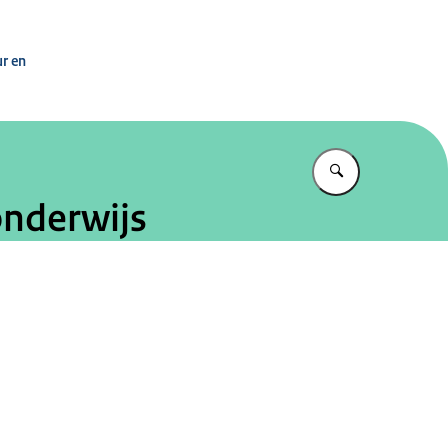
 Ministerie van OCW
ur en
Vul in wat u z
onderwijs