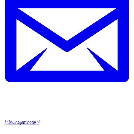
j.r.bruins@minocw.nl