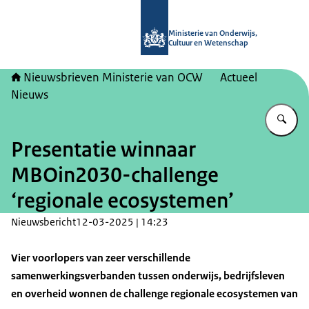
Naar de homepage van Nieuwsbrieve
Ministerie van Onderwijs,
Cultuur en Wetenschap
Nieuwsbrieven Ministerie van OCW
Actueel
Nieuws
Vu
Presentatie winnaar
MBOin2030-challenge
‘regionale ecosystemen’
Nieuwsbericht
12-03-2025 | 14:23
Vier voorlopers van zeer verschillende
samenwerkingsverbanden tussen onderwijs, bedrijfsleven
en overheid wonnen de challenge regionale ecosystemen van