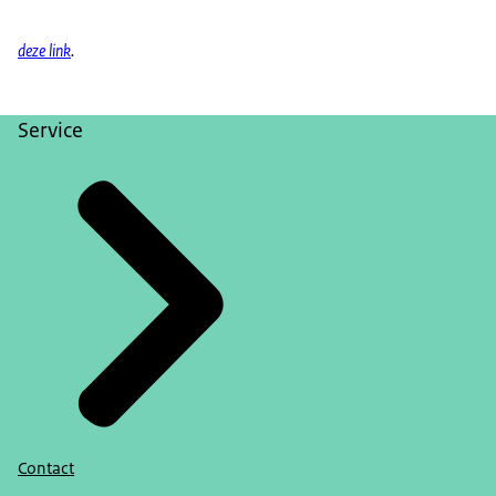
deze link
.
Service
Contact