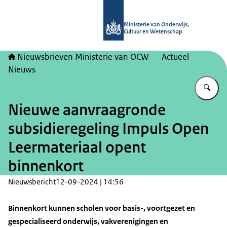
Naar de homepage van Nieuwsbrieve
Ministerie van Onderwijs,
Cultuur en Wetenschap
Nieuwsbrieven Ministerie van OCW
Actueel
Nieuws
Vu
Nieuwe aanvraagronde
subsidieregeling Impuls Open
Leermateriaal opent
binnenkort
Nieuwsbericht
12-09-2024 | 14:56
Binnenkort kunnen scholen voor basis-, voortgezet en
gespecialiseerd onderwijs, vakverenigingen en