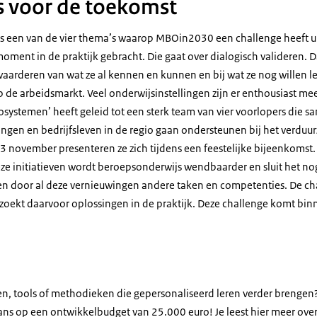
s voor de toekomst
is een van de vier thema’s waarop MBOin2030 een challenge heeft u
oment in de praktijk gebracht. Die gaat over dialogisch valideren. 
waarderen van wat ze al kennen en kunnen en bij wat ze nog willen l
 de arbeidsmarkt. Veel onderwijsinstellingen zijn er enthousiast me
osystemen’ heeft geleid tot een sterk team van vier voorlopers di
lingen en bedrijfsleven in de regio gaan ondersteunen bij het verdu
3 november presenteren ze zich tijdens een feestelijke bijeenkomst.
ze initiatieven wordt beroepsonderwijs wendbaarder en sluit het nog
gen door al deze vernieuwingen andere taken en competenties. De ch
zoekt daarvoor oplossingen in de praktijk. Deze challenge komt bin
n, tools of methodieken die gepersonaliseerd leren verder brengen? 
ns op een ontwikkelbudget van 25.000 euro! Je leest hier meer over