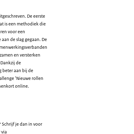
itgeschreven. De eerste
Dat is een methodiek die
eren voor een
e aan de slag gegaan. De
e samenwerkingsverbanden
urzamen en versterken
 Dankzij de
 beter aan bij de
allenge ‘Nieuwe rollen
nenkort online.
Schrijf je dan in voor
 via