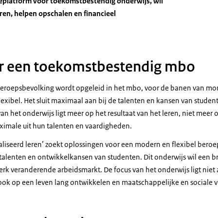
eplatform voor toekomstbestendig onderwijs, wil
ren, helpen opschalen en financieel
r een toekomstbestendig mbo
beroepsbevolking wordt opgeleid in het mbo, voor de banen van mor
xibel. Het sluit maximaal aan bij de talenten en kansen van student
an het onderwijs ligt meer op het resultaat van het leren, niet meer
imale uit hun talenten en vaardigheden.
liseerd leren’ zoekt oplossingen voor een modern en flexibel beroe
 talenten en ontwikkelkansen van studenten. Dit onderwijs wil een br
erk veranderende arbeidsmarkt. De focus van het onderwijs ligt niet
ok op een leven lang ontwikkelen en maatschappelijke en sociale 