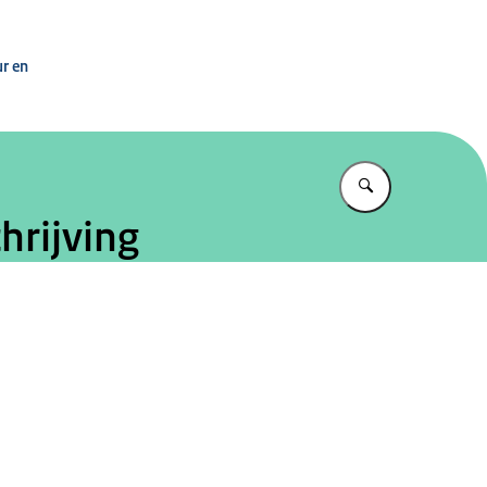
 Ministerie van OCW
ur en
Vul in wat u z
hrijving