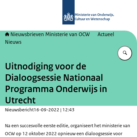
Naar de homepage van Nieuwsbrieve
Ministerie van Onderwijs,
Cultuur en Wetenschap
Nieuwsbrieven Ministerie van OCW
Actueel
Nieuws
Vu
Uitnodiging voor de
Dialoogsessie Nationaal
Programma Onderwijs in
Utrecht
Nieuwsbericht
16-09-2022 | 12:43
Na een succesvolle eerste editie, organiseert het ministerie van
OCW op 12 oktober 2022 opnieuw een dialoogsessie voor