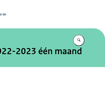
 Ministerie van OCW
ur en
Vul in wat u z
2022-2023 één maand