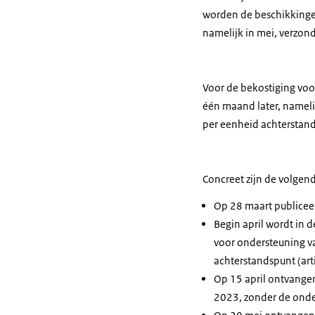
worden de beschikkinge
namelijk in mei, verzon
Voor de bekostiging vo
één maand later, nameli
per eenheid achterstand
Concreet zijn de volgen
Op 28 maart publiceer
Begin april wordt in 
voor ondersteuning v
achterstandspunt (art
Op 15 april ontvangen
2023, zonder de ond