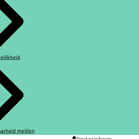
elijkheid
arheid melden
Terug naar boven