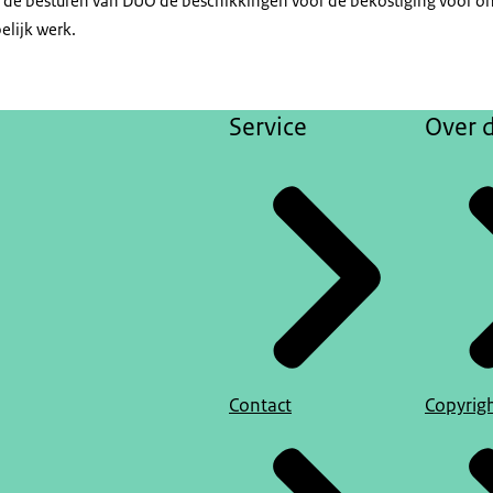
de besturen van DUO de beschikkingen voor de bekostiging voor o
lijk werk.
Service
Over d
Contact
Copyrig