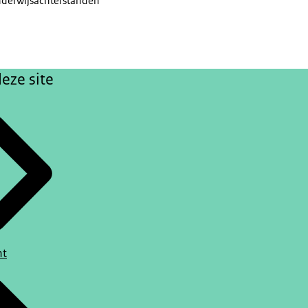
nderwijsachterstanden
eze site
ht