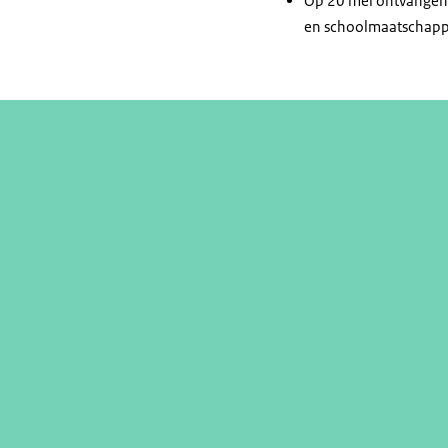
Op 20 mei ontvangen 
en schoolmaatschappe