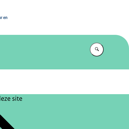
 Ministerie van OCW
ur en
Vul in wat u z
eze site