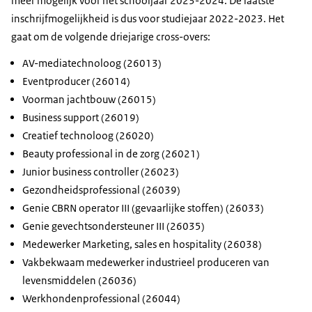
meer mogelijk voor het schooljaar 2023-2024. De laatste
inschrijfmogelijkheid is dus voor studiejaar 2022-2023. Het
gaat om de volgende driejarige cross-overs:
AV-mediatechnoloog (26013)
Eventproducer (26014)
Voorman jachtbouw (26015)
Business support (26019)
Creatief technoloog (26020)
Beauty professional in de zorg (26021)
Junior business controller (26023)
Gezondheidsprofessional (26039)
Genie CBRN operator III (gevaarlijke stoffen) (26033)
Genie gevechtsondersteuner III (26035)
Medewerker Marketing, sales en hospitality (26038)
Vakbekwaam medewerker industrieel produceren van
levensmiddelen (26036)
Werkhondenprofessional (26044)