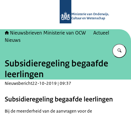
Naar de homepage van Nieuwsbrieve
Ministerie van Onderwijs,
Cultuur en Wetenschap
Nieuwsbrieven Ministerie van OCW
Actueel
Nieuws
Vu
Subsidieregeling begaafde
leerlingen
Nieuwsbericht
22-10-2019 | 09:37
Subsidieregeling begaafde leerlingen
Bij de meerderheid van de aanvragen voor de