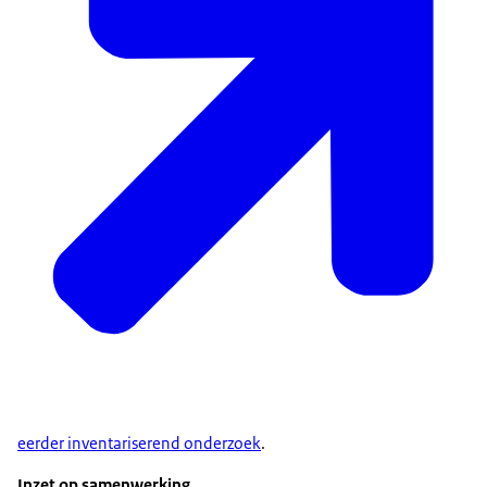
eerder inventariserend onderzoek
.
Inzet op samenwerking